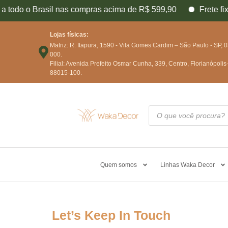
a todo o Brasil nas compras acima de R$ 599,90
Frete fix
Lojas físicas:
Matriz: R. Itapura, 1590 - Vila Gomes Cardim – São Paulo - SP, 
000.
Filial: Avenida Prefeito Osmar Cunha, 339, Centro, Florianópolis
88015-100.
Quem somos
Linhas Waka Decor
Let’s Keep In Touch