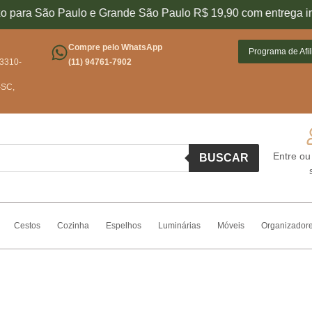
o para São Paulo e Grande São Paulo R$ 19,90 com entrega im
Conheça 
Compre pelo WhatsApp
Programa de Afi
03310-
(11) 94761-7902
-SC,
Entre ou
BUSCAR
Cestos
Cozinha
Espelhos
Luminárias
Móveis
Organizador