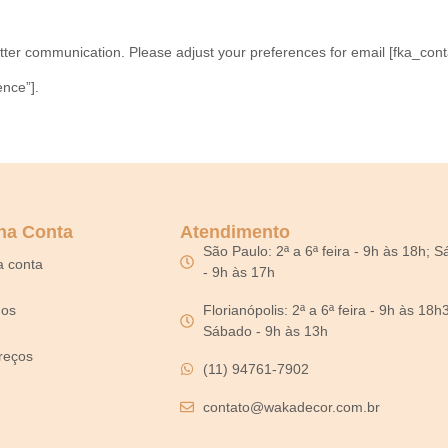
tter communication. Please adjust your preferences for email [fka_cont
nce”].
ha Conta
Atendimento
São Paulo: 2ª a 6ª feira - 9h às 18h; 
a conta
- 9h às 17h
dos
Florianópolis: 2ª a 6ª feira - 9h às 18h
Sábado - 9h às 13h
reços
(11) 94761-7902
contato@wakadecor.com.br