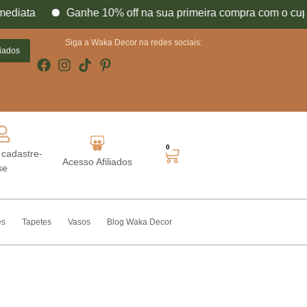
ediata
Ganhe 10% off na sua primeira compra com o c
o nosso
Siga a Waka Decor na redes sociais:
liados
0
 cadastre-
Acesso Afiliados
Acesse sua conta
se
es
Tapetes
Vasos
Blog Waka Decor