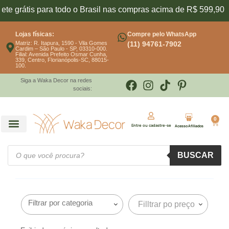
ete grátis para todo o Brasil nas compras acima de R$ 599,90
Lojas físicas:
Compre pelo WhatsApp
Matriz: R. Itapura, 1590 - Vila Gomes
(11) 94761-7902
Cardim – São Paulo - SP, 03310-000.
Filial: Avenida Prefeito Osmar Cunha,
339, Centro, Florianópolis-SC, 88015-
100.
Siga a Waka Decor na redes
sociais:
0
Entre ou cadastre-se
Acesso Afiliados
BUSCAR
Filltrar po preço