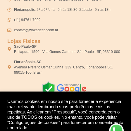
Florianópolis: 2ª a 6ª feira - 9h às 18h30; Sábado - 9h às 13h
(11) 94761-7902
contato@wakadecor.com.br
Lojas Físicas
São Paulo-SP
R. Itapura, 1590 - Vila Gomes Cardim – São Paulo - SP, 03310-000
Florianópolis-SC
Avenida Prefeito Osmar Cunha, 339, Centro, Florianópolis SC,
88015-100, Brasil
Usamos cookies em nosso site para fornecer a experiência
mais relevante, lembrando suas preferências e visitas
repetidas. Ao clicar em “Prosseguir”, você concorda com o
Desenvolvido por:
uso de TODOS os cookies. No entanto, você pode visitar
"Configurações de cookies" para fornecer um consentimento
controlado.