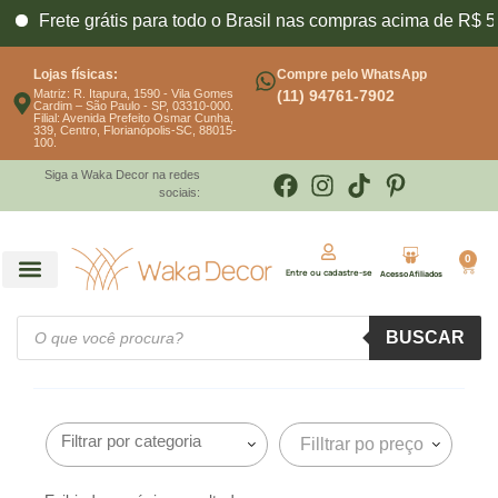
Frete grátis para todo o Brasil nas compras acima de R$ 59
Lojas físicas:
Compre pelo WhatsApp
Matriz: R. Itapura, 1590 - Vila Gomes
(11) 94761-7902
Cardim – São Paulo - SP, 03310-000.
Filial: Avenida Prefeito Osmar Cunha,
339, Centro, Florianópolis-SC, 88015-
100.
Siga a Waka Decor na redes
sociais:
0
Entre ou cadastre-se
Acesso Afiliados
BUSCAR
Filltrar po preço