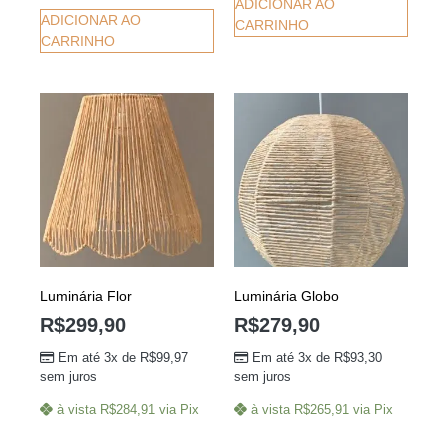
ADICIONAR AO
ADICIONAR AO
CARRINHO
CARRINHO
Luminária Flor
Luminária Globo
R$
299,90
R$
279,90
Em até 3x de
R$
99,97
Em até 3x de
R$
93,30
sem juros
sem juros
à vista
R$
284,91
via Pix
à vista
R$
265,91
via Pix