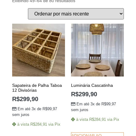
Exibindo 49–64 de 80 resultados
Sapateira de Palha Taboa
Luminária Cascatinha
12 Divisórias
R$
299,90
R$
299,90
Em até 3x de
R$
99,97
Em até 3x de
R$
99,97
sem juros
sem juros
à vista
R$
284,91
via Pix
à vista
R$
284,91
via Pix
ADICIONAR AO