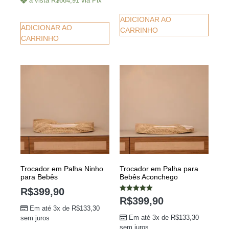
à vista
R$
664,91
via Pix
ADICIONAR AO
ADICIONAR AO
CARRINHO
CARRINHO
Trocador em Palha Ninho
Trocador em Palha para
para Bebês
Bebês Aconchego
R$
399,90
Avaliação
R$
399,90
5.00
Em até 3x de
R$
133,30
de 5
Em até 3x de
R$
133,30
sem juros
sem juros