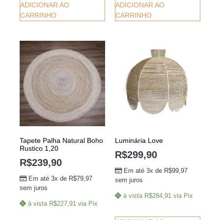
ADICIONAR AO
ADICIONAR AO
CARRINHO
CARRINHO
Tapete Palha Natural Boho
Luminária Love
Rustico 1,20
R$
299,90
R$
239,90
Em até 3x de
R$
99,97
Em até 3x de
R$
79,97
sem juros
sem juros
à vista
R$
284,91
via Pix
à vista
R$
227,91
via Pix