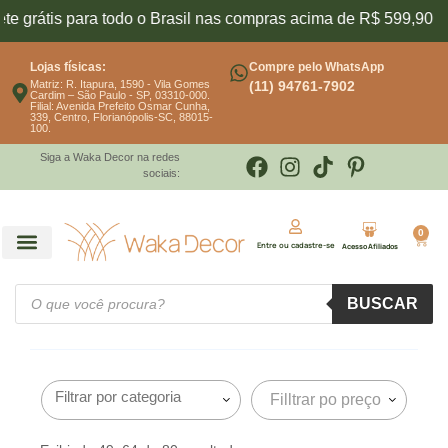
rátis para todo o Brasil nas compras acima de R$ 599,90
Lojas físicas:
Compre pelo WhatsApp
Matriz: R. Itapura, 1590 - Vila Gomes
(11) 94761-7902
Cardim – São Paulo - SP, 03310-000.
Filial: Avenida Prefeito Osmar Cunha,
339, Centro, Florianópolis-SC, 88015-
100.
Siga a Waka Decor na redes
sociais:
0
Entre ou cadastre-se
Acesso Afiliados
BUSCAR
Filltrar po preço