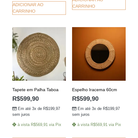
ADICIONAR AO
CARRINHO
CARRINHO
Tapete em Palha Taboa
Espelho Iracema 60cm
R$
599,90
R$
599,90
Em até 3x de
R$
199,97
Em até 3x de
R$
199,97
sem juros
sem juros
à vista
R$
569,91
via Pix
à vista
R$
569,91
via Pix