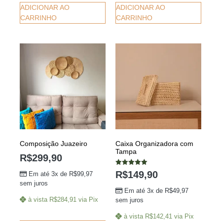
ADICIONAR AO
ADICIONAR AO
CARRINHO
CARRINHO
Composição Juazeiro
Caixa Organizadora com
Tampa
R$
299,90
Avaliação
R$
149,90
Em até 3x de
R$
99,97
5.00
de 5
sem juros
Em até 3x de
R$
49,97
à vista
R$
284,91
via Pix
sem juros
à vista
R$
142,41
via Pix