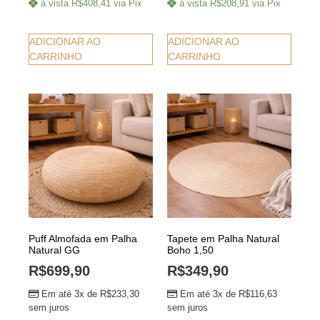
à vista
R$
408,41
via Pix
à vista
R$
208,91
via Pix
ADICIONAR AO
ADICIONAR AO
CARRINHO
CARRINHO
Puff Almofada em Palha
Tapete em Palha Natural
Natural GG
Boho 1,50
R$
699,90
R$
349,90
Em até 3x de
R$
233,30
Em até 3x de
R$
116,63
sem juros
sem juros