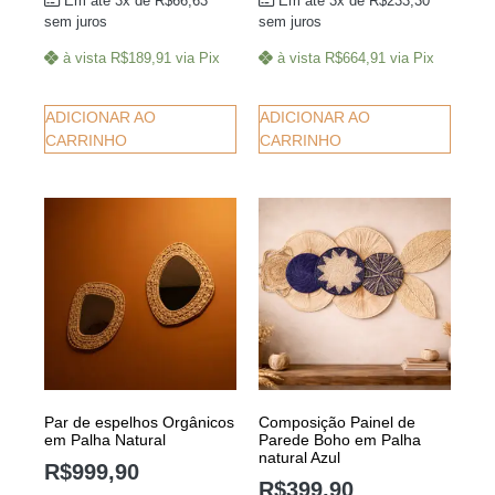
Em até 3x de
R$
66,63
Em até 3x de
R$
233,30
sem juros
sem juros
à vista
R$
189,91
via Pix
à vista
R$
664,91
via Pix
ADICIONAR AO
ADICIONAR AO
CARRINHO
CARRINHO
Par de espelhos Orgânicos
Composição Painel de
em Palha Natural
Parede Boho em Palha
natural Azul
R$
999,90
R$
399,90