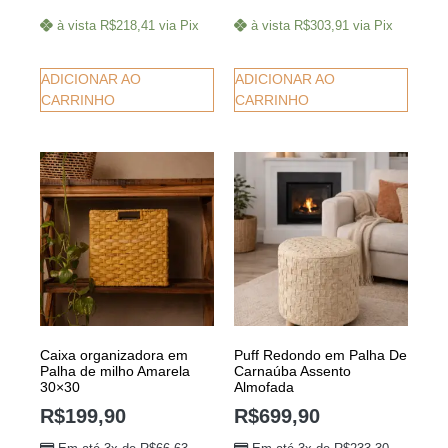
à vista
R$
218,41
via Pix
à vista
R$
303,91
via Pix
ADICIONAR AO
ADICIONAR AO
CARRINHO
CARRINHO
Caixa organizadora em
Puff Redondo em Palha De
Palha de milho Amarela
Carnaúba Assento
30×30
Almofada
R$
199,90
R$
699,90