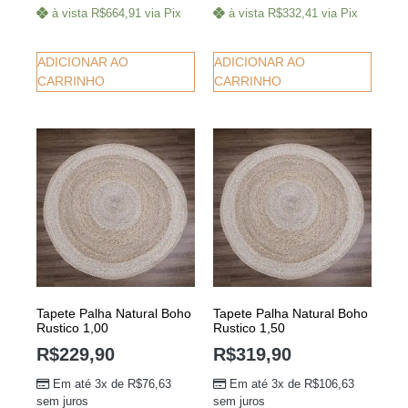
à vista
R$
664,91
via Pix
à vista
R$
332,41
via Pix
ADICIONAR AO
ADICIONAR AO
CARRINHO
CARRINHO
Tapete Palha Natural Boho
Tapete Palha Natural Boho
Rustico 1,00
Rustico 1,50
R$
229,90
R$
319,90
Em até 3x de
R$
76,63
Em até 3x de
R$
106,63
sem juros
sem juros