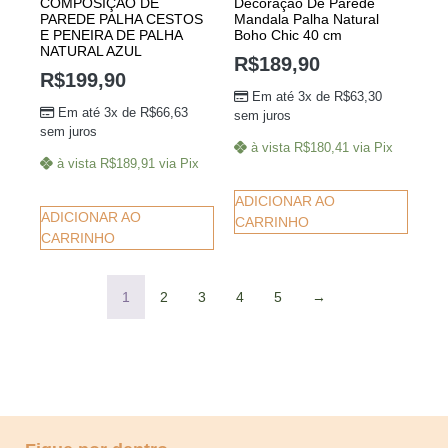
COMPOSIÇÃO DE
Decoração De Parede
PAREDE PALHA CESTOS
Mandala Palha Natural
E PENEIRA DE PALHA
Boho Chic 40 cm
NATURAL AZUL
R$
189,90
R$
199,90
Em até 3x de
R$
63,30
Em até 3x de
R$
66,63
sem juros
sem juros
à vista
R$
180,41
via Pix
à vista
R$
189,91
via Pix
ADICIONAR AO
ADICIONAR AO
CARRINHO
CARRINHO
1
2
3
4
5
→