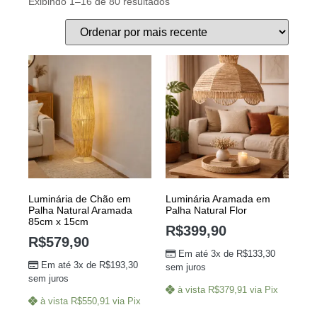
Exibindo 1–16 de 80 resultados
Luminária de Chão em
Luminária Aramada em
Palha Natural Aramada
Palha Natural Flor
85cm x 15cm
R$
399,90
R$
579,90
Em até 3x de
R$
133,30
Em até 3x de
R$
193,30
sem juros
sem juros
à vista
R$
379,91
via Pix
à vista
R$
550,91
via Pix